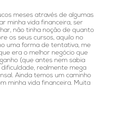
oucos meses através de algumas
"Márcia! 
r minha vida financeira, ser
um event
lhar, não tinha noção de quanto
meu prim
e os seus cursos, aquilo no
o uma forma de tentativa, me
 que era o melhor negócio que
 ganho (que antes nem sabia
u dificuldade, realmente mega
nsal. Ainda temos um caminho
m minha vida financeira. Muita