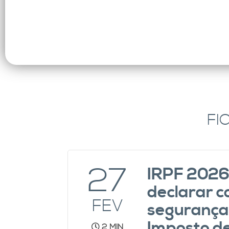
FI
27
IRPF 2026
declarar 
FEV
segurança 
Imposto d
2 MIN