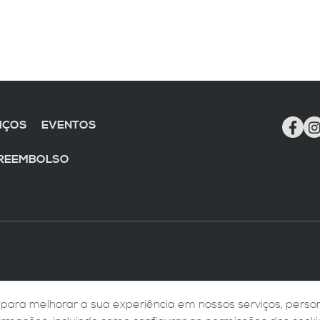
IÇOS
EVENTOS
 REEMBOLSO
contato@fortunizze.com.br
para melhorar a sua experiência em nossos serviços, person