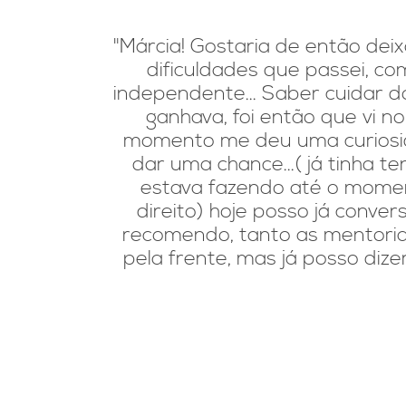
"Márcia! Gostaria de então de
dificuldades que passei, co
independente... Saber cuidar d
ganhava, foi então que vi 
momento me deu uma curiosid
dar uma chance...( já tinha 
estava fazendo até o momen
direito) hoje posso já conve
recomendo, tanto as mentori
pela frente, mas já posso diz