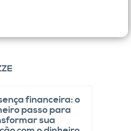
ZZE
14
sença financeira: o
meiro passo para
DEZ
nsformar sua
ação com o dinheiro
3 MIN