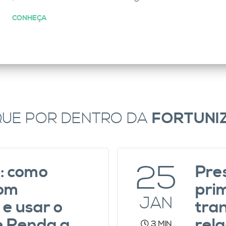
CONHEÇA
QUE POR DENTRO DA
FORTUNI
25
: como
Pre
com
pri
JAN
e usar o
tra
e Renda a
rel
3 MIN