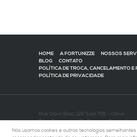
HOME
A FORTUNIZZE
NOSSOS SERV
BLOG
CONTATO
POLÍTICA DE TROCA, CANCELAMENTO E
POLÍTICA DE PRIVACIDADE
Rua Olavo Bilac, 126 Sala 705 - Olavo
Bilac Corporate
-
Rio Branco - Caxias do
Sul
-
RS
Nós usamos cookies e outras tecnologias semelhantes 
CNPJ: 24.010.293/0001-56