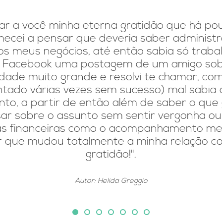
ixar a você minha eterna gratidão que há p
mecei a pensar que deveria saber administra
os meus negócios, até então sabia só traba
no Facebook uma postagem de um amigo sobr
ade muito grande e resolvi te chamar, com
tentado várias vezes sem sucesso) mal sabia
to, a partir de então além de saber o que
rsar sobre o assunto sem sentir vergonha o
as financeiras como o acompanhamento me
er que mudou totalmente a minha relação co
gratidão!".
Autor: Helida Greggio